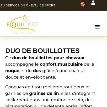
0
AU SERVICE DU CHEVAL DE SPORT
DUO DE BOUILLOTTES
Ce
duo de bouillottes pour chevaux
accompagne le
confort musculaire
de la
nuque
et du
dos
grâce à une chaleur
douce et enveloppante.
Conçues en tissu molleton tout doux et
garnies de
graines de lin
, elles s’intègrent
facilement dans une routine de soin, de
récupération ou de détente après l’effort.