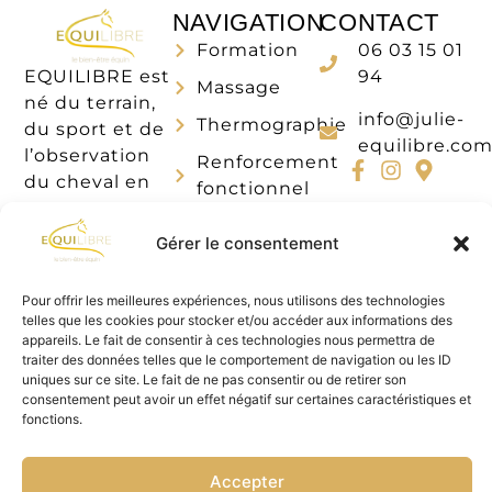
NAVIGATION
CONTACT
Formation
06 03 15 01
EQUILIBRE est
94
Massage
né du terrain,
info@julie-
Thermographie
du sport et de
equilibre.co
l’observation
Renforcement
du cheval en
fonctionnel
mouvement,
Boutique
pour mieux
Gérer le consentement
comprendre le
Contact
cheval de
Pour offrir les meilleures expériences, nous utilisons des technologies
sport et
telles que les cookies pour stocker et/ou accéder aux informations des
transmettre
appareils. Le fait de consentir à ces technologies nous permettra de
traiter des données telles que le comportement de navigation ou les ID
une approche
uniques sur ce site. Le fait de ne pas consentir ou de retirer son
plus
consentement peut avoir un effet négatif sur certaines caractéristiques et
consciente de
fonctions.
son
accompagnement.
Accepter